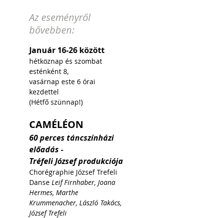
Az eseményről
bővebben:
Január 16-26 között
hétköznap és szombat 
esténként 8,
vasárnap este 6 órai 
kezdettel
(Hétfő szünnap!)
CAMÉLÉON
60 perces táncszínházi 
előadás - 
Tréfeli József produkciója
Chorégraphie József Trefeli
Danse 
Leif Firnhaber, Joana 
Hermes, Marthe 
Krummenacher, László Takács, 
József Trefeli