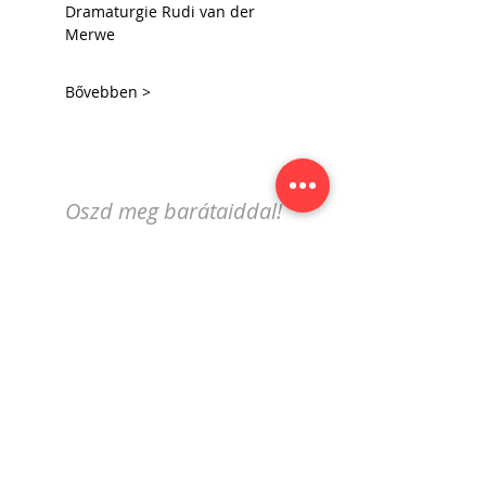
Dramaturgie Rudi van der 
Merwe
Bővebben >
Oszd meg barátaiddal!
Iratkozz fel a genfi magyar
eseménynaptár hírlevelére!