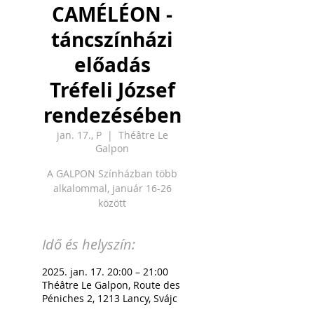
CAMÉLÉON -
táncszínházi
előadás
Tréfeli József
rendezésében
jan. 17., P
  |  
Théâtre Le
Galpon
A GALPON Színházban több
alkalommal, január 16-26
között
Idő és helyszín:
2025. jan. 17. 20:00 – 21:00
Théâtre Le Galpon, Route des
Péniches 2, 1213 Lancy, Svájc