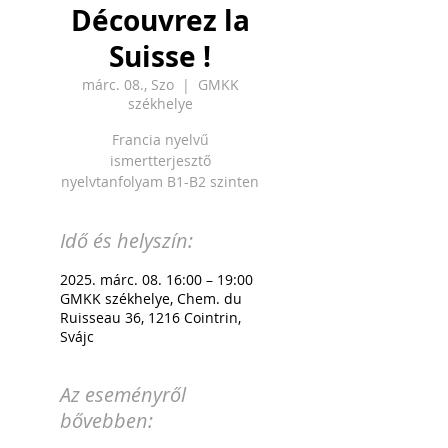
Découvrez la
Suisse !
márc. 08., Szo
  |  
GMKK
székhelye
Francia nyelvű
ismertterjesztő
nyelvtanfolyam B1-B2 szinten
Idő és helyszín:
2025. márc. 08. 16:00 – 19:00
GMKK székhelye, Chem. du
Ruisseau 36, 1216 Cointrin,
Svájc
Az eseményről
bővebben: