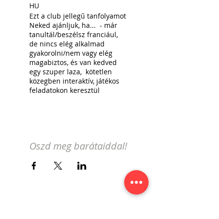
HU
Ezt a club jellegű tanfolyamot
Neked ajánljuk, ha... - már
tanultál/beszélsz franciául,
de nincs elég alkalmad
gyakorolni/nem vagy elég
magabiztos, és van kedved
egy szuper laza, kötetlen
közegben interaktív, játékos
feladatokon keresztül
franciául beszélgetni;
- szeretnél többet megtudni
Svájcról;
- a svájci állampolgársági
vizsga letételéhez szükséged
Oszd meg barátaiddal!
van történelmi, földrajzi,
szociológiai, kulturális
ismeretekre;
- a francia nyelvet
svájci/genfi-szemüvegen
keresztül szeretnéd
elsajátítatni.