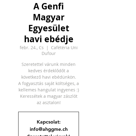
A Genfi
Magyar
Egyesület
havi ebédje
febr. 24., Cs
  |  
Cafétéria Uni
Dufour
Szeretettel várunk minden
kedves érdeklődőt a
következő havi ebédünkön.
A fogyasztás saját költséges, a
kellemes hangulat ingyenes :)
Keressétek a magyar zászlót
az asztalon!
Kapcsolat:
info@ahggme.ch