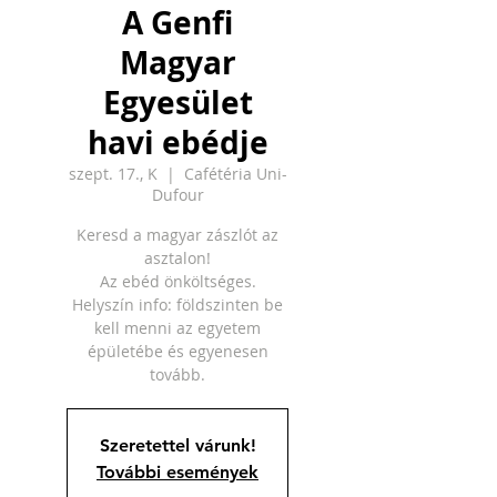
A Genfi
Magyar
Egyesület
havi ebédje
szept. 17., K
  |  
Cafétéria Uni-
Dufour
Keresd a magyar zászlót az
asztalon!
Az ebéd önköltséges.
Helyszín info: földszinten be
kell menni az egyetem
épületébe és egyenesen
tovább.
Szeretettel várunk!
További események