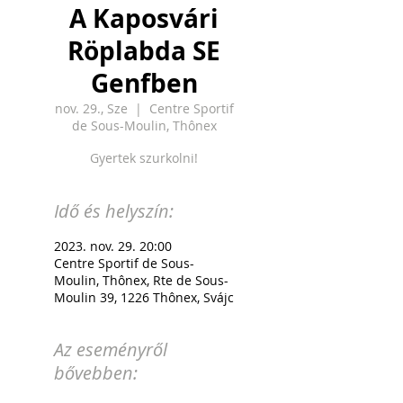
A Kaposvári
Röplabda SE
Genfben
nov. 29., Sze
  |  
Centre Sportif
de Sous-Moulin, Thônex
Gyertek szurkolni!
Idő és helyszín:
2023. nov. 29. 20:00
Centre Sportif de Sous-
Moulin, Thônex, Rte de Sous-
Moulin 39, 1226 Thônex, Svájc
Az eseményről
bővebben: