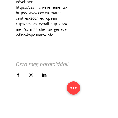
Bővebben: 
https://cssm.ch/evenements/
https://www.cev.eu/match-
centres/2024-european-
cups/cev-volleyball-cup-2024-
men/ccm-22-chenois-geneve-
v-fino-kaposvar/#info
Oszd meg barátaiddal!
Iratkozz fel a genfi magyar