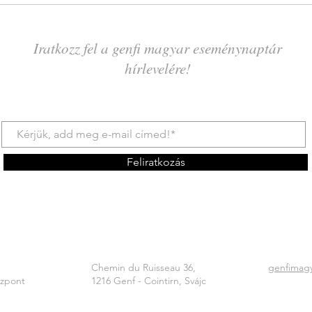
Iratkozz fel a genfi magyar eseménynaptár
hírlevelére!
Feliratkozás
Chemin du Ruisseau 36,
genfimag
özpont
1216 Genf - Cointirn, Svájc