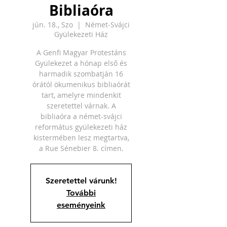
Bibliaóra
jún. 18., Szo
  |  
Német-Svájci
Gyülekezeti Ház
A Genfi Magyar Protestáns
Gyülekezet a hónap első és
harmadik szombatján 16
órától ökumenikus bibliaórát
tart, amelyre mindenkit
szeretettel várnak. A
bibliaóra a német-svájci
református gyülekezeti ház
kistermében lesz megtartva,
a Rue Sénebier 8. címen.
Szeretettel várunk!
További
eseményeink