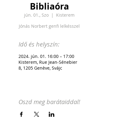
Bibliaóra
jún. 01., Szo
  |  
Kisterem
Jónás Norbert genfi lelkésszel
Idő és helyszín:
2024. jún. 01. 16:00 – 17:00
Kisterem, Rue Jean-Sénebier
8, 1205 Genève, Svájc
Oszd meg barátaiddal!