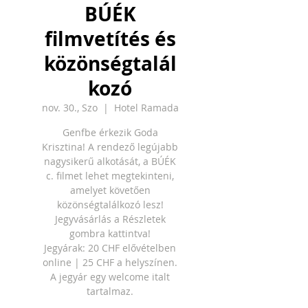
BÚÉK
filmvetítés és
közönségtalál
kozó
nov. 30., Szo
  |  
Hotel Ramada
Genfbe érkezik Goda
Krisztina! A rendező legújabb
nagysikerű alkotását, a BÚÉK
c. filmet lehet megtekinteni,
amelyet követően
közönségtalálkozó lesz!
Jegyvásárlás a Részletek
gombra kattintva!
Jegyárak: 20 CHF elővételben
online | 25 CHF a helyszínen.
A jegyár egy welcome italt
tartalmaz.