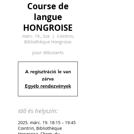
Course de
langue
HONGROISE
márc. 19., Sze
  |  
Cointrin,
Bibliothèque Hongroise
pour débutants
A regisztráció le van
zárva
Egyéb rendezvények
Idő és helyszín:
2025. márc. 19. 18:15 – 19:45
Cointrin, Bibliothèque
Hongroise, Chem. du