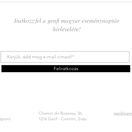
Iratkozz fel a genfi magyar eseménynaptár
hírlevelére!
Feliratkozás
Chemin du Ruisseau 36,
genfimag
özpont
1216 Genf - Cointirn, Svájc