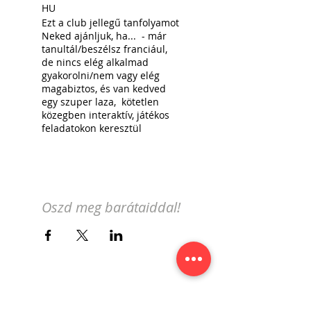
HU
Ezt a club jellegű tanfolyamot
Neked ajánljuk, ha... - már
tanultál/beszélsz franciául,
de nincs elég alkalmad
gyakorolni/nem vagy elég
magabiztos, és van kedved
egy szuper laza, kötetlen
közegben interaktív, játékos
feladatokon keresztül
franciául beszélgetni;
- szeretnél többet megtudni
Svájcról;
- a svájci állampolgársági
vizsga letételéhez szükséged
Oszd meg barátaiddal!
van történelmi, földrajzi,
szociológiai, kulturális
ismeretekre;
- a francia nyelvet
svájci/genfi-szemüvegen
keresztül szeretnéd
elsajátítatni.