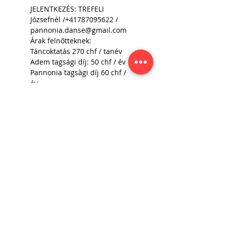
JELENTKEZÉS: TREFELI 
Józsefnél /+41787095622 / 
pannonia.danse@gmail.com
Árak felnőtteknek: 
Táncoktatás 270 chf / tanév 
Adem tagsági díj: 50 chf / év 
Pannonia tagsàgi díj 60 chf / 
év 
Bővebben >
Oszd meg barátaiddal!