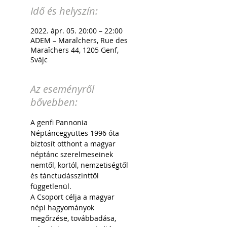
Idő és helyszín:
2022. ápr. 05. 20:00 – 22:00
ADEM – Maraîchers, Rue des
Maraîchers 44, 1205 Genf,
Svájc
Az eseményről
bővebben:
A genfi Pannonia 
Néptáncegyüttes 1996 óta 
biztosít otthont a magyar 
néptánc szerelmeseinek 
nemtől, kortól, nemzetiségtől 
és tánctudásszinttől 
függetlenül. 
A Csoport célja a magyar 
népi hagyományok 
megőrzése, továbbadása, 