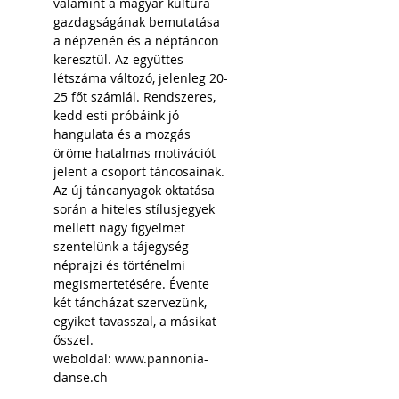
valamint a magyar kultúra 
gazdagságának bemutatása 
a népzenén és a néptáncon 
keresztül. Az együttes 
létszáma változó, jelenleg 20-
25 főt számlál. Rendszeres, 
kedd esti próbáink jó 
hangulata és a mozgás 
öröme hatalmas motivációt 
jelent a csoport táncosainak. 
Az új táncanyagok oktatása 
során a hiteles stílusjegyek 
mellett nagy figyelmet 
szentelünk a tájegység 
néprajzi és történelmi 
megismertetésére. Évente 
két táncházat szervezünk, 
egyiket tavasszal, a másikat 
ősszel. 
weboldal: 
www.pannonia-
danse.ch