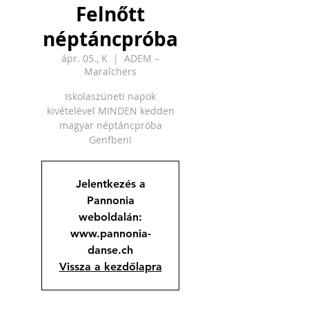
Felnőtt
néptáncpróba
ápr. 05., K
  |  
ADEM –
Maraîchers
Iskolaszüneti napok
kivételével MINDEN kedden
magyar néptáncpróba
Genfben!
Jelentkezés a
Pannonia
weboldalán:
www.pannonia-
danse.ch
Vissza a kezdőlapra