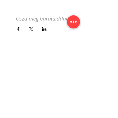
Oszd meg barátaiddal!
Iratkozz fel a genfi magyar
eseménynaptár hírlevelére!
Feliratkozás