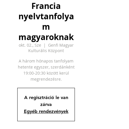
Francia
nyelvtanfolya
m
magyaroknak
okt. 02., Sze
  |  
Genfi Magyar
Kulturális Központ
A három hónapos tanfolyam
hetente egyszer, szerdánként
19:00-20:30 között kerül
megrendezésre.
A regisztráció le van
zárva
Egyéb rendezvények