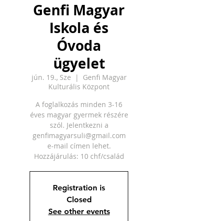
Genfi Magyar
Iskola és
Óvoda
ügyelet
jún. 19., Sze
  |  
Genfi Magyar
Kulturális Központ
A foglalkozás minden 3-16
éves magyar gyermek részére
szól. Jelentkezni a
genfimagyarsuli@gmail.com
e-mail címen lehet.
Hozzájárulás: 10 chf/család
Registration is
Closed
See other events