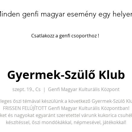
inden genfi magyar esemény egy helye
Csatlakozz a genfi csoporthoz !
Gyermek-Szülő Klub
szept. 19., Cs
  |  
Genfi Magyar Kulturális Központ
leges őszi témával készülünk a következő Gyermek-Szülő Kl
FRISSEN FELÚJÍTOTT Genfi Magyar Kulturális Központban!
iket és nagyokat egyaránt szeretettel várunk kukorica csuh
készítéssel, őszi mondókákkal, népmesével, játékokkal!