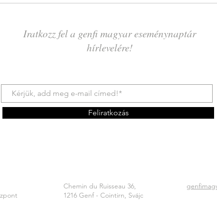
Iratkozz fel a genfi magyar eseménynaptár
hírlevelére!
Feliratkozás
Chemin du Ruisseau 36,
genfimag
özpont
1216 Genf - Cointirn, Svájc