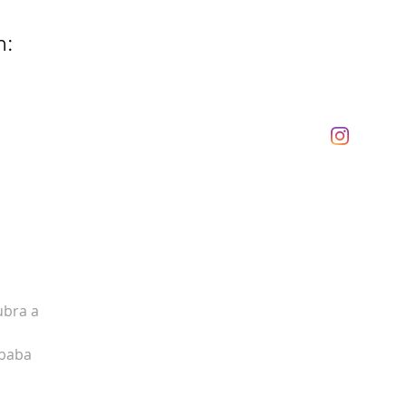
n:
ubra a
ébaba