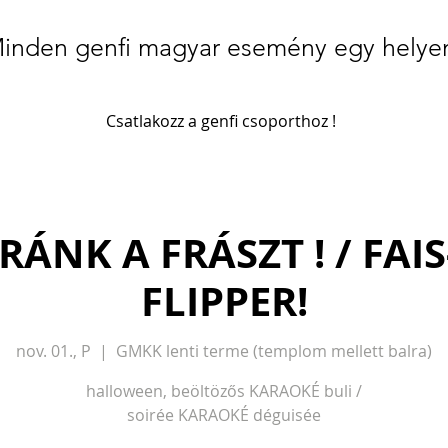
inden genfi magyar esemény egy helye
Csatlakozz a genfi csoporthoz !
RÁNK A FRÁSZT ! / FAI
FLIPPER!
nov. 01., P
  |  
GMKK lenti terme (templom mellett balra)
halloween, beöltözős KARAOKÉ buli /
soirée KARAOKÉ déguisée