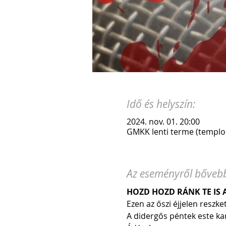
Idő és helyszín:
2024. nov. 01. 20:00
GMKK lenti terme (templom
Az eseményről bőveb
HOZD HOZD RÁNK TE IS A
Ezen az őszi éjjelen reszke
A didergős péntek este ka