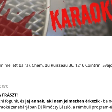
 mellett balra), Chem. du Ruisseau 36, 1216 Cointrin, Svájc
ben:
 FRÁSZT!
tni fogunk, és
 jaj annak, aki nem jelmezben érkezik 
- be 
raoké zenebárjában DJ Rimóczy László, a rémbuli program-é