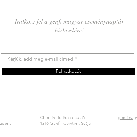
Iratkozz fel a genfi magyar eseménynaptár
hírlevelére!
Feliratkozás
Chemin du Ruisseau 36,
genfimag
özpont
1216 Genf - Cointirn, Svájc