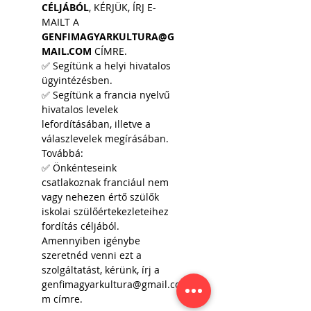
CÉLJÁBÓL
, KÉRJÜK, ÍRJ E-
MAILT A 
GENFIMAGYARKULTURA@G
MAIL.COM
 CÍMRE.
✅ Segítünk a helyi hivatalos 
ügyintézésben.
✅ Segítünk a francia nyelvű 
hivatalos levelek 
lefordításában, illetve a 
válaszlevelek megírásában.
Továbbá:
✅ Önkénteseink 
csatlakoznak franciául nem 
vagy nehezen értő szülők 
iskolai szülőértekezleteihez 
fordítás céljából. 
Amennyiben igénybe 
szeretnéd venni ezt a 
szolgáltatást, kérünk, írj a 
genfimagyarkultura@gmail.co
m címre.