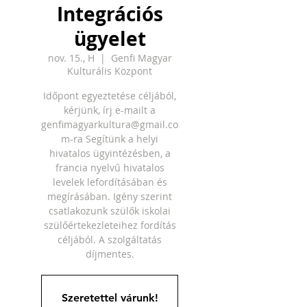
Integrációs
ügyelet
nov. 15., H
  |  
Genfi Magyar
Kulturális Központ
Időpont egyeztetése céljából,
kérjünk, írj e-mailt a
genfimagyarkultura@gmail.co
m-ra Segítünk a helyi
hivatalos ügyintézésben, a
francia nyelvű hivatalos
levelek lefordításában és
megírásában. Igény szerint
csatlakozunk szülők iskolai
szülőértekezleteihez fordítás
céljából. A szolgáltatás
díjmentes.
Szeretettel várunk!