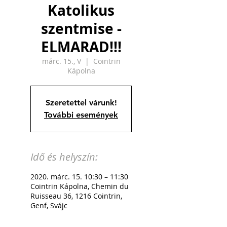
Katolikus
szentmise -
ELMARAD!!!
márc. 15., V
  |  
Cointrin
Kápolna
Szeretettel várunk!
További események
Idő és helyszín:
2020. márc. 15. 10:30 – 11:30
Cointrin Kápolna, Chemin du
Ruisseau 36, 1216 Cointrin,
Genf, Svájc