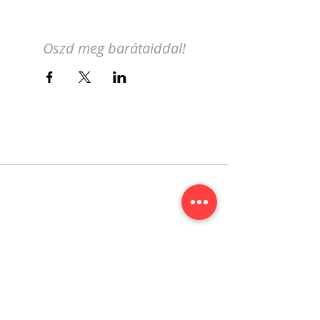
Oszd meg barátaiddal!
Iratkozz fel a genfi magyar
eseménynaptár hírlevelére!