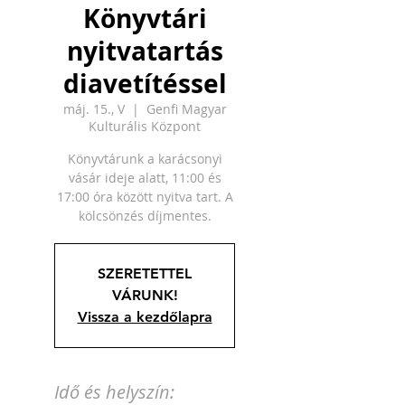
Könyvtári
nyitvatartás
diavetítéssel
máj. 15., V
  |  
Genfi Magyar
Kulturális Központ
Könyvtárunk a karácsonyi
vásár ideje alatt, 11:00 és
17:00 óra között nyitva tart. A
SZERETETTEL
VÁRUNK!
Vissza a kezdőlapra
Idő és helyszín: