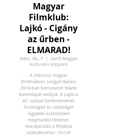
Magyar
Filmklub:
Lajkó - Cigány
az űrben -
ELMARAD!
márc. 06., P
  |  
Genfi Magyar
Kulturális Központ
A márciusi magyar
filmklubban Lengyel Balázs
2018-ban bemutatott fekete
komédiáját vetítjük. A Lajkó a
XX. század történelmének
őrültségeit és sötétségét
vígjátéki eszközökkel
megmutató történet.
Hozzájárulás a filmklub
működéséhez: 10 CHF