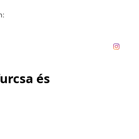
n:
urcsa és
n