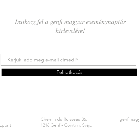
Iratkozz fel a genfi magyar eseménynaptár
hírlevelére!
Feliratkozás
Chemin du Ruisseau 36,
genfimag
özpont
1216 Genf - Cointirn, Svájc