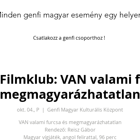
inden genfi magyar esemény egy helye
Csatlakozz a genfi csoporthoz !
Filmklub: VAN valami f
megmagyarázhatatla
okt. 04., P
  |  
Genfi Magyar Kulturális Központ
VAN valami furcsa és megmagyarázhatatlan
Rendező: Reisz Gábor
Magyar vígjáték, angol felirattal, 96 perc