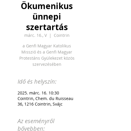
Ökumenikus
ünnepi
szertartás
márc. 16., V
  |  
Cointrin
a Genfi Magyar Katolikus
Misszió és a Genfi Magyar
Protestáns Gyülekezet közös
szervezésében
Idő és helyszín:
2025. márc. 16. 10:30
Cointrin, Chem. du Ruisseau
36, 1216 Cointrin, Svájc
Az eseményről
bővebben: