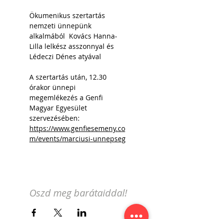
Ökumenikus szertartás 
nemzeti ünnepünk 
alkalmából  Kovács Hanna-
Lilla lelkész asszonnyal és 
Lédeczi Dénes atyával
A szertartás után, 12.30 
órakor ünnepi 
megemlékezés a Genfi 
Magyar Egyesület 
szervezésében: 
https://www.genfiesemeny.co
m/events/marciusi-unnepseg
Oszd meg barátaiddal!