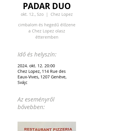
PADAR DUO
okt. 12., Szo
  |  
Chez Lopez
cimbalom és hegedű élőzene
a Chez Lopez olasz
étteremben
Idő és helyszín:
2024. okt. 12. 20:00
Chez Lopez, 114 Rue des
Eaux-Vives, 1207 Genève,
Svájc
Az eseményről
bővebben: