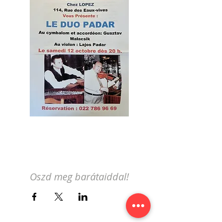
Oszd meg barátaiddal!