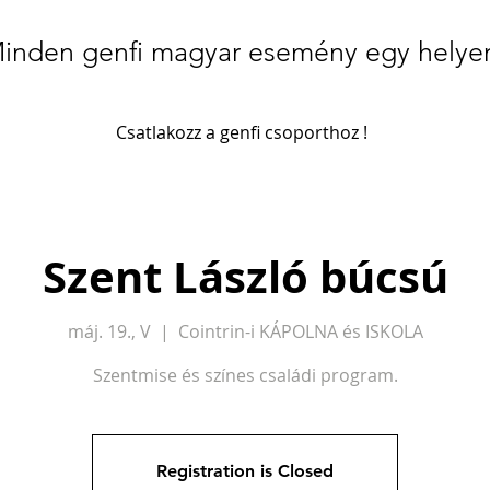
inden genfi magyar esemény egy helye
Csatlakozz a genfi csoporthoz !
Szent László búcsú
máj. 19., V
  |  
Cointrin-i KÁPOLNA és ISKOLA
Szentmise és színes családi program.
Registration is Closed