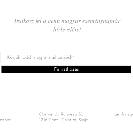
Iratkozz fel a genfi magyar eseménynaptár
hírlevelére!
Feliratkozás
Chemin du Ruisseau 36,
genfimag
özpont
1216 Genf - Cointirn, Svájc