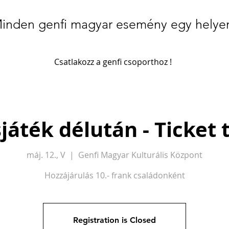
inden genfi magyar esemény egy helye
Csatlakozz a genfi csoporthoz !
játék délután - Ticket 
máj. 12., V
  |  
Genfi Magyar Kulturális Központ
Hozzájárulás 10.- frank családonként
Registration is Closed