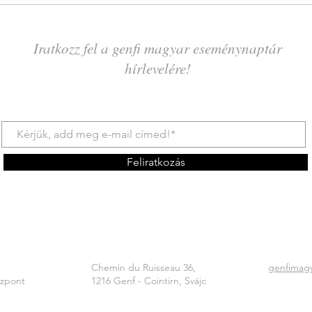
Iratkozz fel a genfi magyar eseménynaptár
hírlevelére!
Feliratkozás
Chemin du Ruisseau 36,
genfimag
özpont
1216 Genf - Cointirn, Svájc