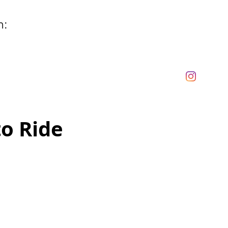
n:
to Ride