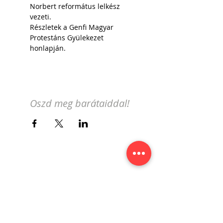
Norbert református lelkész 
vezeti.
Részletek a 
Genfi Magyar 
Protestáns Gyülekezet 
honlapján. 
Oszd meg barátaiddal!
Iratkozz fel a genfi magyar
eseménynaptár hírlevelére!