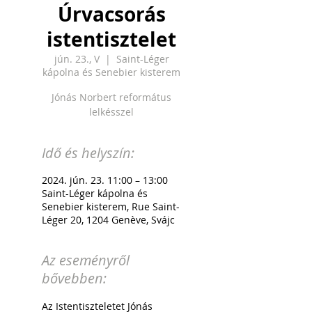
Úrvacsorás
istentisztelet
jún. 23., V
  |  
Saint-Léger
kápolna és Senebier kisterem
Jónás Norbert református
lelkésszel
Idő és helyszín:
2024. jún. 23. 11:00 – 13:00
Saint-Léger kápolna és
Senebier kisterem, Rue Saint-
Léger 20, 1204 Genève, Svájc
Az eseményről
bővebben:
Az Istentiszteletet Jónás 