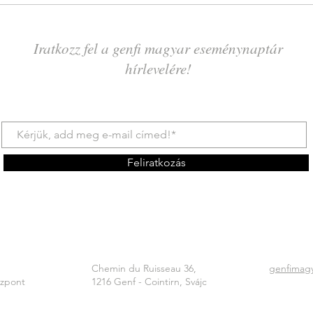
Iratkozz fel a genfi magyar eseménynaptár
hírlevelére!
Feliratkozás
Chemin du Ruisseau 36,
genfimag
özpont
1216 Genf - Cointirn, Svájc