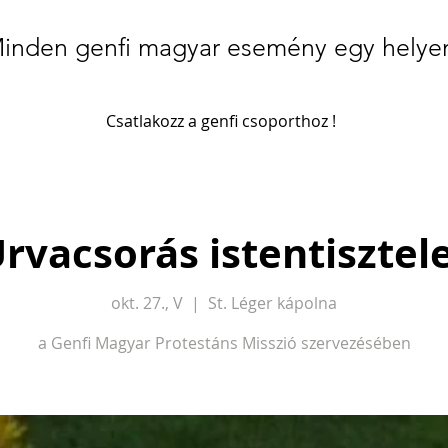
inden genfi magyar esemény egy helye
Csatlakozz a genfi csoporthoz !
rvacsorás istentisztel
okt. 27., V
  |  
St. Léger kápolna
a Genfi Magyar Protestáns Misszió szervezésében