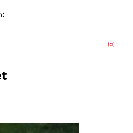
n:
et