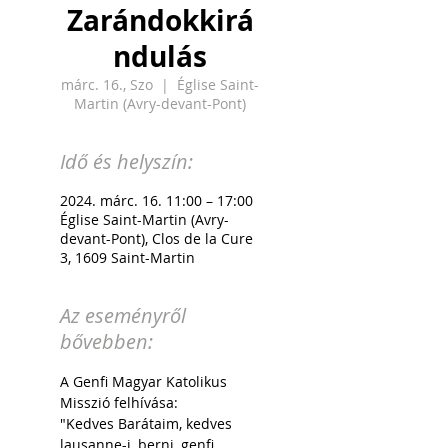
Zarándokkirá
ndulás
márc. 16., Szo
  |  
Église Saint-
Martin (Avry-devant-Pont)
Idő és helyszín:
2024. márc. 16. 11:00 – 17:00
Église Saint-Martin (Avry-
devant-Pont), Clos de la Cure
3, 1609 Saint-Martin
Az eseményről
bővebben:
A Genfi Magyar Katolikus 
Misszió felhívása: 
"Kedves Barátaim, kedves 
lausanne-i, berni, genfi 