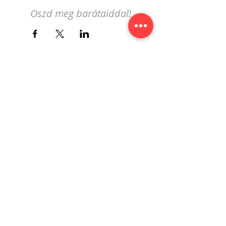
Oszd meg barátaiddal!
Iratkozz fel a genfi magyar
eseménynaptár hírlevelére!
Feliratkozás
© 2019